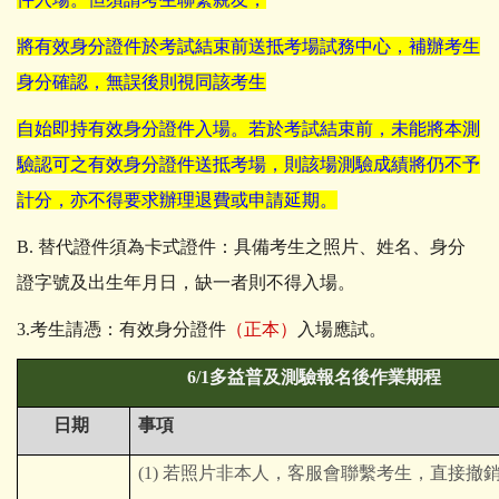
將有效身分證件於考試結束前送抵考場試務中心，
補辦考生
身分確認，
無誤後則視同該考生
自始即持有效身分證件入場。若於考試結束前，
未能將本測
驗認可之有效身分證件送抵考場，
則該場測驗成績將仍不予
計分，亦不得要求辦理退費或申請延期。
B.
替代證件須為卡式證件：具備考生之照片、姓名、
身分
證字號及出生年月日，缺一者則不得入場。
3.
考生請憑：
有效身分證件
（正本）
入場應試。
6/1
多益普及測驗報名後作業期程
日期
事項
(1)
若照片非本人，客服會聯繫考生，直接撤