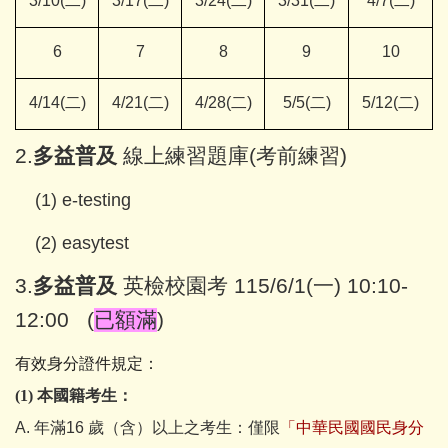
3/10(二
)
3/17(
二
)
3/24(
二
)
3/31(
二
)
4/7(
二
)
6
7
8
9
10
4/14(
二
)
4/21(
二
)
4/28(
二
)
5/5(
二
)
5/12(
二
)
2.
多益普及
線上練習題庫(考前練習)
(1) e-testing
(2) easytest
3.
多益普及
英檢校園考 115/6/1(一) 10:10-
12:00 (
已額滿
)
有效身分證件規定：
(1)
本國籍考生：
A.
年滿16
歲（含）以上之考生：僅限
「中華民國國民身分