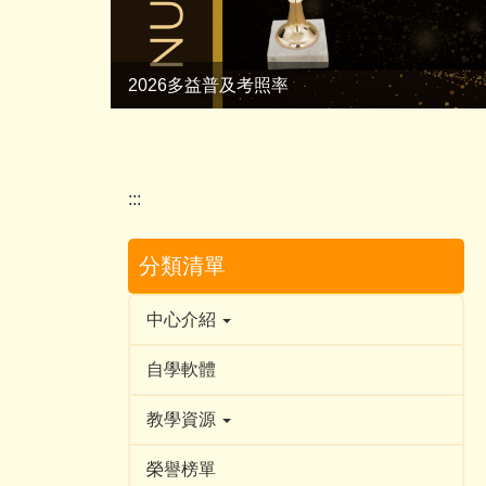
2026多益普及考照率
多益普及88%通過率
:::
分類清單
中心介紹
自學軟體
教學資源
榮譽榜單