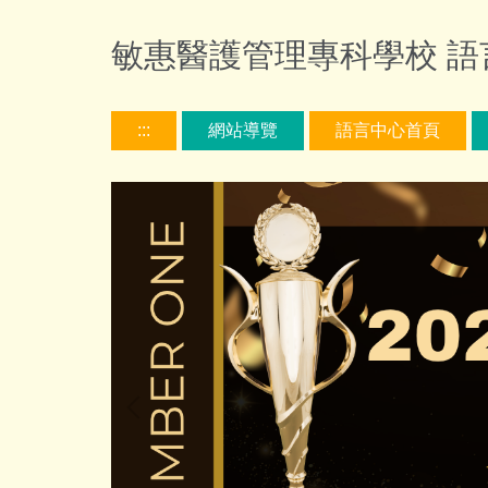
跳
到
敏惠醫護管理專科學校 語言中
主
要
內
:::
網站導覽
語言中心首頁
容
區