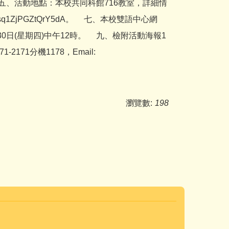
時。 五、活動地點：本校共同科館716教室，詳細情
Rsq1ZjPGZtQrY5dA。 七、本校雙語中心網
起至04月30日(星期四)中午12時。 九、檢附活動海報1
171分機1178，Email:
瀏覽數:
198