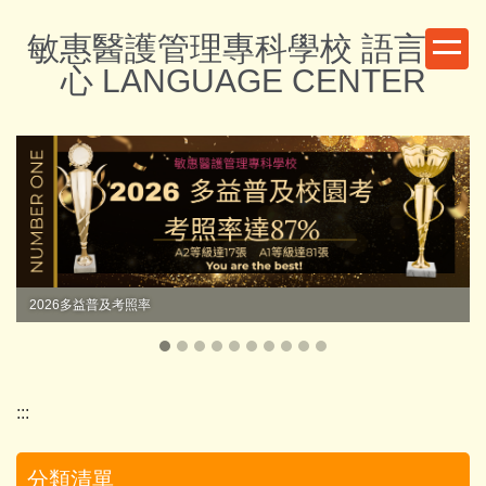
跳
敏惠醫護管理專科學校 語言中
到
主
心 LANGUAGE CENTER
要
內
容
區
2026多益普及考照率
:::
分類清單