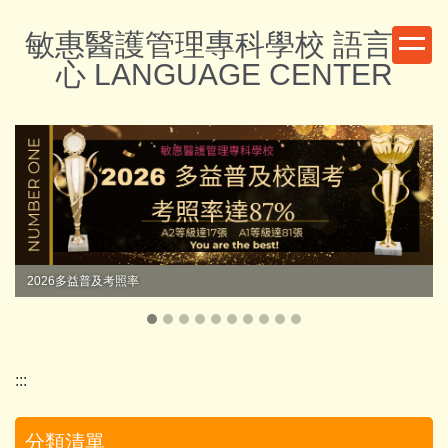
跳
敏惠醫護管理專科學校 語言中
到
主
心 LANGUAGE CENTER
要
內
容
區
2026多益普及考照率
:::
分類清單