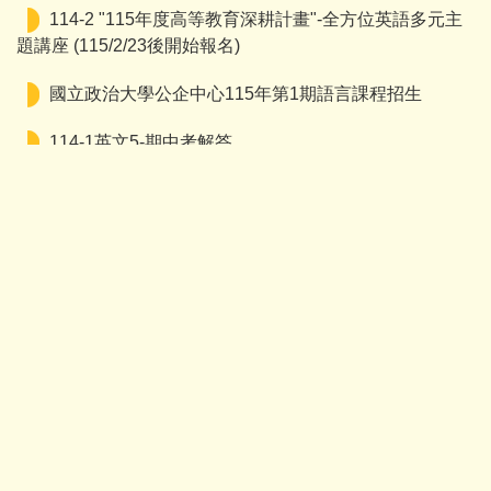
114-2 "115年度高等教育深耕計畫"-全方位英語多元主
題講座 (115/2/23後開始報名)
國立政治大學公企中心115年第1期語言課程招生
114-1英文5-期中考解答
114-1英文1-期中考解答
115年度普技高運用Cool English自主學習簡報比賽
陽交大語言中心開設2025秋季外語進修班
國立臺中科技大學語文學院 2026年全國大專校院雙語
創意短片競賽
中原大學磨課師線上英文課程「Soft Power at the
Workplace」，即日起開放報名修課
114年度第十六屆文藻盃全國高中職日文朗讀比賽辦